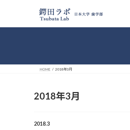
コ
ナ
ン
ビ
テ
ゲ
ン
ー
ツ
シ
へ
ョ
ス
ン
キ
に
ッ
移
プ
動
HOME
2018年3月
2018年3月
2018.3