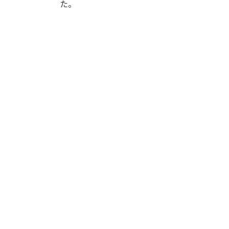
日
た。
時
: