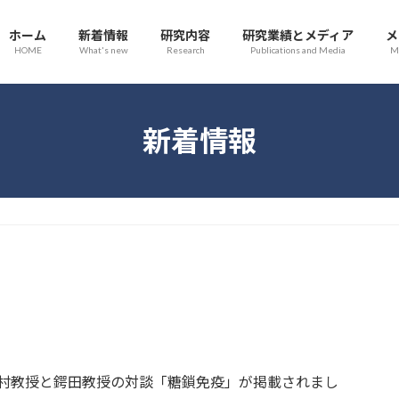
ホーム
新着情報
研究内容
研究業績とメディア
メ
HOME
What's new
Research
Publications and Media
M
新着情報
堂大学入村教授と鍔田教授の対談「糖鎖免疫」が掲載されまし