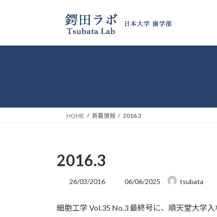
コ
ナ
ン
ビ
テ
ゲ
ン
ー
ツ
シ
へ
ョ
ス
ン
キ
に
ッ
移
プ
動
HOME
新着情報
2016.3
2016.3
最
26/03/2016
06/06/2025
tsubata
終
更
細胞工学 Vol.35 No.3 最終号に、順天
新