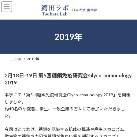
コ
ナ
ン
ビ
テ
ゲ
ン
ー
ツ
シ
へ
ョ
2019年
ス
ン
キ
に
ッ
移
プ
動
HOME
2019年
2月18日-19日 第5回糖鎖免疫研究会Glyco-immunology
2019
本学にて「第5回糖鎖免疫研究会Glyco-immunology 2019」を開催
しました。
約40名の研究者、学生、一般企業の方々にご参加いただきまし
た。
今回はとりわけ、糖鎖を認識する抗体の構造や産生メカニズム、
微生物の糖鎖や内因性糖鎖が免疫応答を制御するメカニズム、