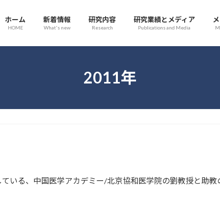
ホーム
新着情報
研究内容
研究業績とメディア
メ
HOME
What's new
Research
Publications and Media
M
2011年
している、中国医学アカデミー/北京協和医学院の劉教授と助教