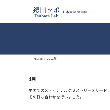
コ
ナ
ン
ビ
テ
ゲ
ン
ー
ツ
シ
へ
ョ
ス
ン
キ
に
ッ
移
プ
動
HOME
2011年
1月
中国でのメディシナルケミストリーをリード
その打ち合わせを行いました。