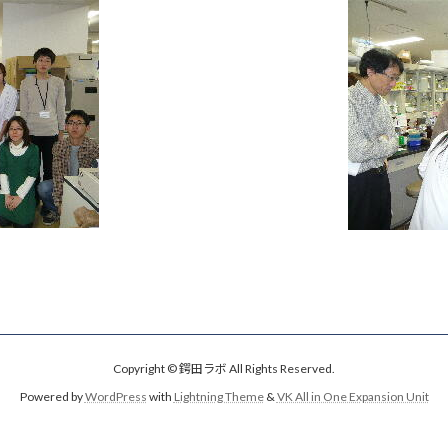
Copyright © 鍔田ラボ All Rights Reserved.
Powered by
WordPress
with
Lightning Theme
&
VK All in One Expansion Unit