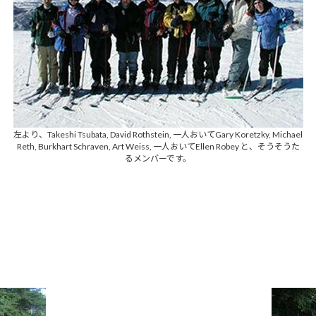
左より、Takeshi Tsubata, David Rothstein, 一人おいてGary Koretzky, Michael
Reth, Burkhart Schraven, Art Weiss, 一人おいてEllen Robey と、そうそうた
るメンバーです。