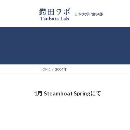
コ
ナ
ン
ビ
テ
ゲ
ン
ー
ツ
シ
へ
ョ
ス
ン
キ
に
ッ
移
プ
動
HOME
2004年
1月 Steamboat Springにて